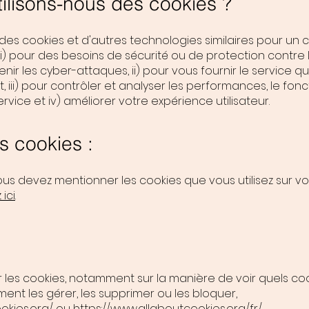
tilisons-nous des cookies ?
 des cookies et d'autres technologies similaires pour un
 i) pour des besoins de sécurité ou de protection contre l
venir les cyber-attaques, ii) pour vous fournir le service 
, iii) pour contrôler et analyser les performances, le fo
ervice et iv) améliorer votre expérience utilisateur.
s cookies :
us devez mentionner les cookies que vous utilisez sur votr
 ici
.
r les cookies, notamment sur la manière de voir quels coo
t les gérer, les supprimer ou les bloquer,
okies.org/
ou
https://www.allaboutcookies.org/fr/
.