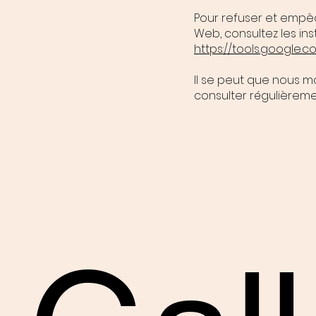
Pour refuser et empêc
Web, consultez les ins
https://tools.google.
Il se peut que nous m
consulter régulièreme