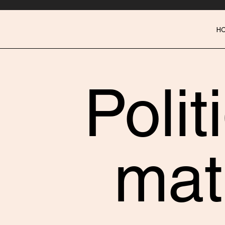
H
Polit
mat