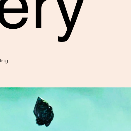
ery
ling