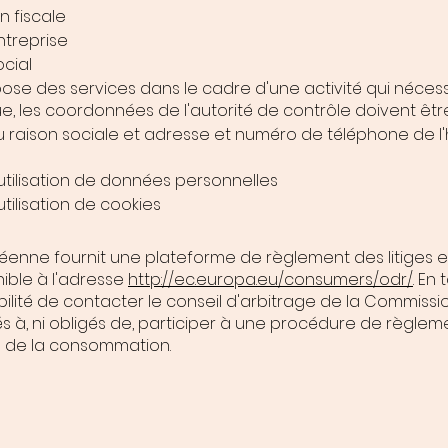
n fiscale
entreprise
ocial
pose des services dans le cadre d'une activité qui nécess
ue, les coordonnées de l'autorité de contrôle doivent êtr
 raison sociale et adresse et numéro de téléphone de l
'utilisation de données personnelles
utilisation de cookies
nne fournit une plateforme de règlement des litiges en
ible à l'adresse
http://ec.europa.eu/consumers/odr/
. En
ibilité de contacter le conseil d'arbitrage de la Commis
 à, ni obligés de, participer à une procédure de règleme
e de la consommation.